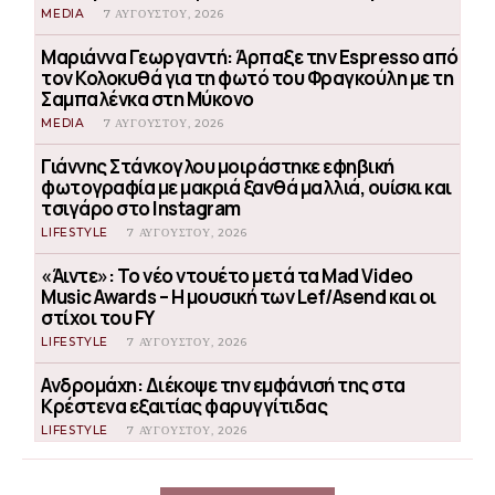
MEDIA
7 ΑΥΓΟΎΣΤΟΥ, 2026
Μαριάννα Γεωργαντή: Άρπαξε την Espresso από
τον Κολοκυθά για τη φωτό του Φραγκούλη με τη
Σαμπαλένκα στη Μύκονο
MEDIA
7 ΑΥΓΟΎΣΤΟΥ, 2026
Γιάννης Στάνκογλου μοιράστηκε εφηβική
φωτογραφία με μακριά ξανθά μαλλιά, ουίσκι και
τσιγάρο στο Instagram
LIFESTYLE
7 ΑΥΓΟΎΣΤΟΥ, 2026
«Άιντε»: Το νέο ντουέτο μετά τα Mad Video
Music Awards – Η μουσική των Lef/Asend και οι
στίχοι του FY
LIFESTYLE
7 ΑΥΓΟΎΣΤΟΥ, 2026
Ανδρομάχη: Διέκοψε την εμφάνισή της στα
Κρέστενα εξαιτίας φαρυγγίτιδας
LIFESTYLE
7 ΑΥΓΟΎΣΤΟΥ, 2026