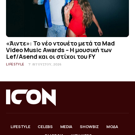
«Άιντε»: Το νέο ντουέτο μετά τα Mad
Video Music Awards – Η μουσική των
Lef/Asend και οι στίχοι του FY
LIFESTYLE
7 ΑΥΓΟΎΣΤΟΥ, 2026
LIFESTYLE
CELEBS
MEDIA
SHOWBIZ
ΜΟΔΑ