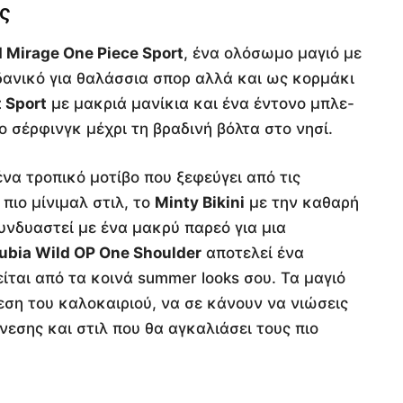
ς
d Mirage One Piece Sport
, ένα ολόσωμο μαγιό με
ιδανικό για θαλάσσια σπορ αλλά και ως κορμάκι
 Sport
με μακριά μανίκια και ένα έντονο μπλε-
ο σέρφινγκ μέχρι τη βραδινή βόλτα στο νησί.
ένα τροπικό μοτίβο που ξεφεύγει από τις
πιο μίνιμαλ στιλ, το
Minty Bikini
με την καθαρή
υνδυαστεί με ένα μακρύ παρεό για μια
ubia Wild OP One Shoulder
αποτελεί ένα
ίται από τα κοινά summer looks σου. Τα μαγιό
εση του καλοκαιριού, να σε κάνουν να νιώσεις
εσης και στιλ που θα αγκαλιάσει τους πιο