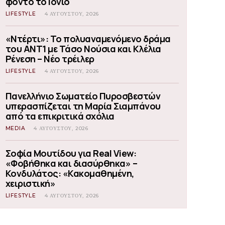
φόντο το Ιόνιο
LIFESTYLE
4 ΑΥΓΟΎΣΤΟΥ, 2026
«Ντέρτι»: Το πολυαναμενόμενο δράμα
του ΑΝΤ1 με Τάσο Νούσια και Κλέλια
Ρένεση – Νέο τρέιλερ
LIFESTYLE
4 ΑΥΓΟΎΣΤΟΥ, 2026
Πανελλήνιο Σωματείο Πυροσβεστών
υπερασπίζεται τη Μαρία Σιαμπάνου
από τα επικριτικά σχόλια
MEDIA
4 ΑΥΓΟΎΣΤΟΥ, 2026
Σοφία Μουτίδου για Real View:
«Φοβήθηκα και διασύρθηκα» –
Κονδυλάτος: «Κακομαθημένη,
χειριστική»
LIFESTYLE
4 ΑΥΓΟΎΣΤΟΥ, 2026