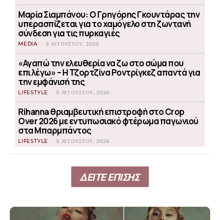
Μαρία Σιαμπάνου: Ο Γρηγόρης Γκουντάρας την
υπερασπίζεται για το χαμόγελο στη ζωντανή
σύνδεση για τις πυρκαγιές
MEDIA
5 ΑΥΓΟΎΣΤΟΥ, 2026
«Αγαπώ την ελευθερία να ζω στο σώμα που
επιλέγω» – Η Τζορτζίνα Ροντρίγκεζ απαντά για
την εμφάνισή της
LIFESTYLE
5 ΑΥΓΟΎΣΤΟΥ, 2026
Rihanna θριαμβευτική επιστροφή στο Crop
Over 2026 με εντυπωσιακό φτέρωμα παγωνιού
στα Μπαρμπάντος
LIFESTYLE
5 ΑΥΓΟΎΣΤΟΥ, 2026
ΔΕΙΤΕ ΕΠΙΣΗΣ