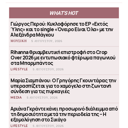
WHAT'S HOT
Γιώργος Περού: Κυκλοφόρησε το EP «Εκτός
Ύλης» και το single «Όνειρο Είναι Όλα» με την
Αλεξάνδρα Μάγκου
ΜΟΥΣΙΚΗ
5 ΑΥΓΟΎΣΤΟΥ, 2026
Rihanna θριαμβευτική επιστροφή στο Crop
Over 2026 με εντυπωσιακό φτέρωμα παγωνιού
στα Μπαρμπάντος
LIFESTYLE
5 ΑΥΓΟΎΣΤΟΥ, 2026
Μαρία Σιαμπάνου: Ο Γρηγόρης Γκουντάρας την
υπερασπίζεται για το χαμόγελο στη ζωντανή
σύνδεση για τις πυρκαγιές
MEDIA
5 ΑΥΓΟΎΣΤΟΥ, 2026
Αριάνα Γκράντε κάνει προσωρινό διάλειμμα από
τη δημοσιότητα μετά την περιοδεία της – Η
εξομολόγηση στο Σικάγο
LIFESTYLE
5 ΑΥΓΟΎΣΤΟΥ, 2026