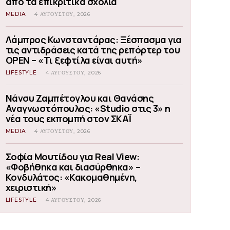
από τα επικριτικά σχόλια
MEDIA
4 ΑΥΓΟΎΣΤΟΥ, 2026
Λάμπρος Κωνσταντάρας: Ξέσπασμα για
τις αντιδράσεις κατά της ρεπόρτερ του
OPEN – «Τι ξεφτίλα είναι αυτή»
LIFESTYLE
4 ΑΥΓΟΎΣΤΟΥ, 2026
Νάνσυ Ζαμπέτογλου και Θανάσης
Αναγνωστόπουλος: «Studio στις 3» η
νέα τους εκπομπή στον ΣΚΑΪ
MEDIA
4 ΑΥΓΟΎΣΤΟΥ, 2026
Σοφία Μουτίδου για Real View:
«Φοβήθηκα και διασύρθηκα» –
Κονδυλάτος: «Κακομαθημένη,
χειριστική»
LIFESTYLE
4 ΑΥΓΟΎΣΤΟΥ, 2026