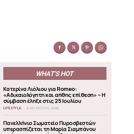
WHAT'S HOT
Κατερίνα Λιόλιου για Romeo:
«Αδικαιολόγητη και αήθης επίθεση» – Η
σύμβαση έληξε στις 25 Ιουλίου
LIFESTYLE
4 ΑΥΓΟΎΣΤΟΥ, 2026
Πανελλήνιο Σωματείο Πυροσβεστών
υπερασπίζεται τη Μαρία Σιαμπάνου