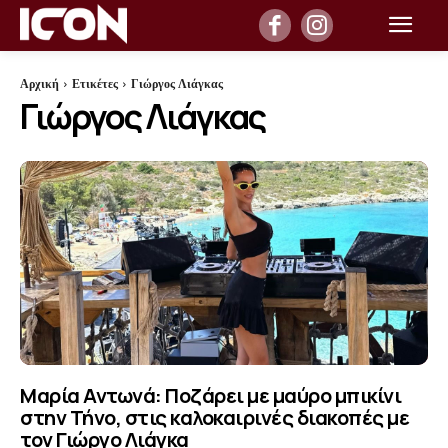
Αρχική
Ετικέτες
Γιώργος Λιάγκας
Γιώργος Λιάγκας
Μαρία Αντωνά: Ποζάρει με μαύρο μπικίνι
στην Τήνο, στις καλοκαιρινές διακοπές με
τον Γιώργο Λιάγκα