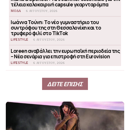
τέλεια καλοκαιρινή capsule γκαρνταρόμπα
ΜΟΔΑ
6 ΑΥΓΟΎΣΤΟΥ, 2026
Ιωάννα Τούνη: Το νέο γυμναστήριο του
συντρόφου της στη Θεσσαλονίκη και το
τρυφερό φιλί στο TikTok
LIFESTYLE
6 ΑΥΓΟΎΣΤΟΥ, 2026
Loreen αναβάλλει την ευρωπαϊκή περιοδεία της
– Νέα σενάρια για επιστροφή στη Eurovision
LIFESTYLE
6 ΑΥΓΟΎΣΤΟΥ, 2026
ΔΕΙΤΕ ΕΠΙΣΗΣ