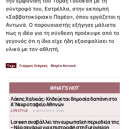
την εμφάνιση του Τόμας Γουόκαπ με τη
σύντροφό του, Εστρέλλα, στην εκπομπή
«Σαββατοκύριακο Παρέα», όπου εργάζεται η
Αντωνά. Ο παρουσιαστής εξήγησε μάλιστα
πως η ιδέα για τη σύνδεση προέκυψε από το
γεγονός ότι η ίδια είχε ήδη εξασφαλίσει το
υλικό με τον αθλητή.
Tags
Γιώργος Λιάγκας
Μαρία Αντωνά
WHAT'S HOT
Λάκης Χαλκιάς: Κηδεύεται δημοσία δαπάνη στο
Α’ Νεκροταφείο Αθηνών
LIFESTYLE
6 ΑΥΓΟΎΣΤΟΥ, 2026
Loreen αναβάλλει την ευρωπαϊκή περιοδεία της
– Νέα σενάρια για επιστροφή στη Eurovision