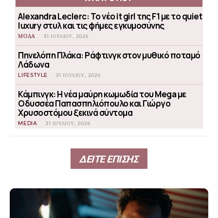
Alexandra Leclerc: Το νέο it girl της F1 με το quiet
luxury στυλ και τις φήμες εγκυμοσύνης
ΜΟΔΑ
31 ΙΟΥΛΊΟΥ, 2026
Πηνελόπη Πλάκα: Ράφτινγκ στον μυθικό ποταμό
Λάδωνα
LIFESTYLE
31 ΙΟΥΛΊΟΥ, 2026
Κάμπινγκ: Η νέα μαύρη κωμωδία του Mega με
Οδυσσέα Παπασπηλιόπουλο και Γιώργο
Χρυσοστόμου ξεκινά σύντομα
MEDIA
31 ΙΟΥΛΊΟΥ, 2026
ΔΕΙΤΕ ΕΠΙΣΗΣ