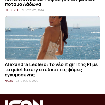
ποταμό Λάδωνα
LIFESTYLE
31 ΙΟΥΛΊΟΥ, 2026
Alexandra Leclerc: Το νέο it girl της F1 με
το quiet luxury στυλ και τις φήμες
εγκυμοσύνης
ΜΟΔΑ
31 ΙΟΥΛΊΟΥ, 2026