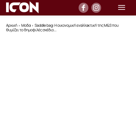
Αρχική
Μοδα
Saddle bag: Η οικονομική εναλλακτική της M&S που
θυμίζει το δημοφιλές σχέδιο...