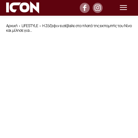
Αρχική
LIFESTYLE
Η Ζόζεφιν εισέβαλε στο πλατό της εκπομπής του Νίνο
και μίλησε για...