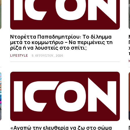
Ντορέττα Παπαδημητρίου: Το δίλημμα
μετά το κομμωτήριο – Να περιμένεις τη
ρίζα ή να λουστείς στο σπίτι;
LIFESTYLE
5 ΑΥΓΟΎΣΤΟΥ, 2026
«Αγαπώ την ελευθερία να ζω στο σώμα