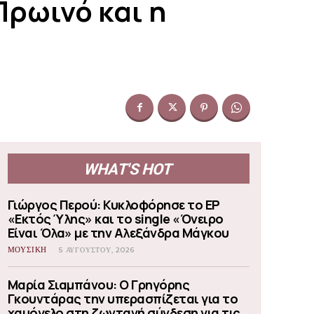
ρωινό και η
WHAT'S HOT
Γιώργος Περού: Κυκλοφόρησε το EP
«Εκτός Ύλης» και το single «Όνειρο
Είναι Όλα» με την Αλεξάνδρα Μάγκου
ΜΟΥΣΙΚΗ
5 ΑΥΓΟΎΣΤΟΥ, 2026
Μαρία Σιαμπάνου: Ο Γρηγόρης
Γκουντάρας την υπερασπίζεται για το
χαμόγελο στη ζωντανή σύνδεση για τις