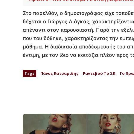
Στο παρελθόν, ο δημοσιογράφος είχε τοποθετ
δέχεται ο Γιώργος Λιάγκας, χαρακτηρίζοντα
απέναντι στον παρουσιαστή. Παρά την εξέλι
που του δόθηκε, χαρακτηρίζοντας την εμπει
μάθημα. Η διαδικασία αποδέσμευσής του από
έντιμη, με τον ίδιο να κοιτάζει πλέον προς
Tags
Πάνος Κατσαρίδης
Ραντεβού Το ΣΚ
Το Πρω