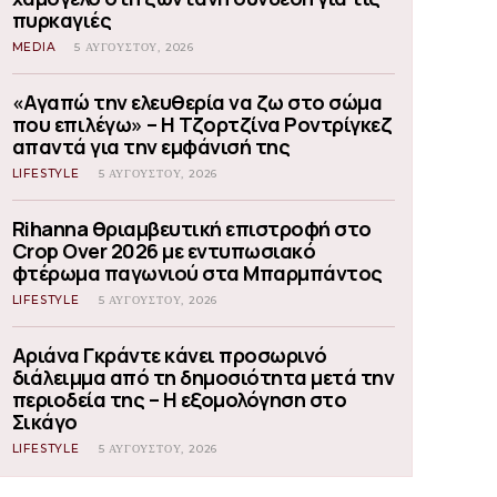
πυρκαγιές
MEDIA
5 ΑΥΓΟΎΣΤΟΥ, 2026
«Αγαπώ την ελευθερία να ζω στο σώμα
που επιλέγω» – Η Τζορτζίνα Ροντρίγκεζ
απαντά για την εμφάνισή της
LIFESTYLE
5 ΑΥΓΟΎΣΤΟΥ, 2026
Rihanna θριαμβευτική επιστροφή στο
Crop Over 2026 με εντυπωσιακό
φτέρωμα παγωνιού στα Μπαρμπάντος
LIFESTYLE
5 ΑΥΓΟΎΣΤΟΥ, 2026
Αριάνα Γκράντε κάνει προσωρινό
διάλειμμα από τη δημοσιότητα μετά την
περιοδεία της – Η εξομολόγηση στο
Σικάγο
LIFESTYLE
5 ΑΥΓΟΎΣΤΟΥ, 2026