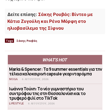
Δείτε επίσης:
Σάκης Ρουβάς: Βίντεο με
Κάτια Ζυγούλη και Ρένα Μόρφη στο
ηλιοβασίλεμα της Σίφνου
Tags
Σάκης Ρουβάς
WHAT'S HOT
Marks & Spencer: Τα 9 summer essentials για την
τέλεια καλοκαιρινή capsule γκαρνταρόμπα
ΜΟΔΑ
6 ΑΥΓΟΎΣΤΟΥ, 2026
Ιωάννα Τούνη: Το νέο γυμναστήριο του
συντρόφου της στη Θεσσαλονίκη και το
τρυφερό φιλί στο TikTok
LIFESTYLE
6 ΑΥΓΟΎΣΤΟΥ, 2026