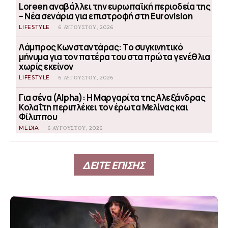
Loreen αναβάλλει την ευρωπαϊκή περιοδεία της
– Νέα σενάρια για επιστροφή στη Eurovision
LIFESTYLE
6 ΑΥΓΟΎΣΤΟΥ, 2026
Λάμπρος Κωνσταντάρας: Το συγκινητικό
μήνυμα για τον πατέρα του στα πρώτα γενέθλια
χωρίς εκείνον
LIFESTYLE
6 ΑΥΓΟΎΣΤΟΥ, 2026
Για σένα (Alpha): Η Μαργαρίτα της Αλεξάνδρας
Κολαΐτη περιπλέκει τον έρωτα Μελίνας και
Φίλιππου
MEDIA
6 ΑΥΓΟΎΣΤΟΥ, 2026
ΔΕΙΤΕ ΕΠΙΣΗΣ