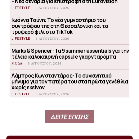
– Νέα σενάρια για επιστροφή στη Eurovision
LIFESTYLE
6 ΑΥΓΟΎΣΤΟΥ, 2026
Ιωάννα Τούνη: Το νέο γυμναστήριο του
συντρόφου της στη Θεσσαλονίκη και το
τρυφερό φιλί στο TikTok
LIFESTYLE
6 ΑΥΓΟΎΣΤΟΥ, 2026
Marks & Spencer: Τα 9 summer essentials για την
τέλεια καλοκαιρινή capsule γκαρνταρόμπα
ΜΟΔΑ
6 ΑΥΓΟΎΣΤΟΥ, 2026
Λάμπρος Κωνσταντάρας: Το συγκινητικό
μήνυμα για τον πατέρα του στα πρώτα γενέθλια
χωρίς εκείνον
LIFESTYLE
6 ΑΥΓΟΎΣΤΟΥ, 2026
ΔΕΙΤΕ ΕΠΙΣΗΣ