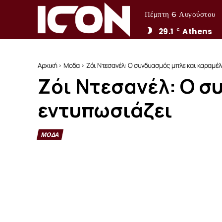
Πέμπτη 6 Αυγούστου
29.1
Athens
C
Αρχική
Μοδα
Ζόι Ντεσανέλ: Ο συνδυασμός μπλε και καραμέλ
Ζόι Ντεσανέλ: Ο σ
εντυπωσιάζει
ΜΟΔΑ