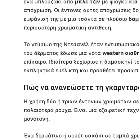
ένα μπλουζάκι από
μπλε τζιν
με φιόγκο και
απόχρωση. Οι έντονες αυτές αποχρώσεις δ
εμφάνισή της με μια τσάντα σε πλούσιο
δαμ
περισσότερη χρωματική αντίθεση.
Το ντύσιμο της Ντεσανέλ ήταν εντυπωσιακό, 
του δέρματος έδωσε μια νότα
western αισθ
επίκαιρο. Ιδιαίτερα ξεχώρισε η δαμασκηνί τ
εκπληκτικά ευέλικτη και προσθέτει προσωπ
Πώς να ανανεώσετε τη γκαρνταρ
Η χρήση δύο ή τριών έντονων χρωμάτων σε 
παλαιότερα ρούχα. Είναι μια εξαιρετική τεχ
μονότονη.
Ένα δερμάτινο ή σουέτ σακάκι σε ταμπά χρ