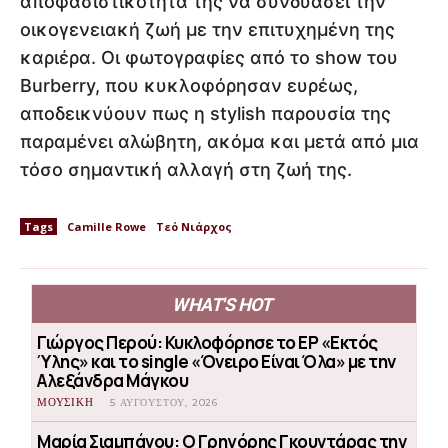
αποφασιστικότητά της να συνδυάσει την
οικογενειακή ζωή με την επιτυχημένη της
καριέρα. Οι φωτογραφίες από το show του
Burberry, που κυκλοφόρησαν ευρέως,
αποδεικνύουν πως η stylish παρουσία της
παραμένει αλώβητη, ακόμα και μετά από μια
τόσο σημαντική αλλαγή στη ζωή της.
Tags
Camille Rowe
Τεό Νιάρχος
WHAT'S HOT
Γιώργος Περού: Κυκλοφόρησε το EP «Εκτός
Ύλης» και το single «Όνειρο Είναι Όλα» με την
Αλεξάνδρα Μάγκου
ΜΟΥΣΙΚΗ
5 ΑΥΓΟΎΣΤΟΥ, 2026
Μαρία Σιαμπάνου: Ο Γρηγόρης Γκουντάρας την