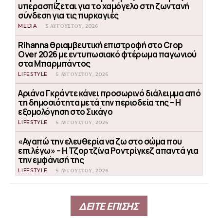
υπερασπίζεται για το χαμόγελο στη ζωντανή
σύνδεση για τις πυρκαγιές
MEDIA
5 ΑΥΓΟΎΣΤΟΥ, 2026
Rihanna θριαμβευτική επιστροφή στο Crop
Over 2026 με εντυπωσιακό φτέρωμα παγωνιού
στα Μπαρμπάντος
LIFESTYLE
5 ΑΥΓΟΎΣΤΟΥ, 2026
Αριάνα Γκράντε κάνει προσωρινό διάλειμμα από
τη δημοσιότητα μετά την περιοδεία της – Η
εξομολόγηση στο Σικάγο
LIFESTYLE
5 ΑΥΓΟΎΣΤΟΥ, 2026
«Αγαπώ την ελευθερία να ζω στο σώμα που
επιλέγω» – Η Τζορτζίνα Ροντρίγκεζ απαντά για
την εμφάνισή της
LIFESTYLE
5 ΑΥΓΟΎΣΤΟΥ, 2026
ΔΕΙΤΕ ΕΠΙΣΗΣ