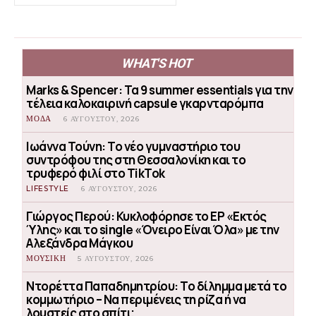
WHAT'S HOT
Marks & Spencer: Τα 9 summer essentials για την
τέλεια καλοκαιρινή capsule γκαρνταρόμπα
ΜΟΔΑ
6 ΑΥΓΟΎΣΤΟΥ, 2026
Ιωάννα Τούνη: Το νέο γυμναστήριο του
συντρόφου της στη Θεσσαλονίκη και το
τρυφερό φιλί στο TikTok
LIFESTYLE
6 ΑΥΓΟΎΣΤΟΥ, 2026
Γιώργος Περού: Κυκλοφόρησε το EP «Εκτός
Ύλης» και το single «Όνειρο Είναι Όλα» με την
Αλεξάνδρα Μάγκου
ΜΟΥΣΙΚΗ
5 ΑΥΓΟΎΣΤΟΥ, 2026
Ντορέττα Παπαδημητρίου: Το δίλημμα μετά το
κομμωτήριο – Να περιμένεις τη ρίζα ή να
λουστείς στο σπίτι;