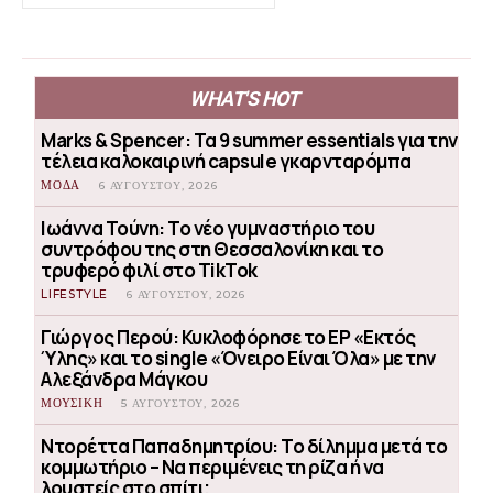
WHAT'S HOT
Marks & Spencer: Τα 9 summer essentials για την
τέλεια καλοκαιρινή capsule γκαρνταρόμπα
ΜΟΔΑ
6 ΑΥΓΟΎΣΤΟΥ, 2026
Ιωάννα Τούνη: Το νέο γυμναστήριο του
συντρόφου της στη Θεσσαλονίκη και το
τρυφερό φιλί στο TikTok
LIFESTYLE
6 ΑΥΓΟΎΣΤΟΥ, 2026
Γιώργος Περού: Κυκλοφόρησε το EP «Εκτός
Ύλης» και το single «Όνειρο Είναι Όλα» με την
Αλεξάνδρα Μάγκου
ΜΟΥΣΙΚΗ
5 ΑΥΓΟΎΣΤΟΥ, 2026
Ντορέττα Παπαδημητρίου: Το δίλημμα μετά το
κομμωτήριο – Να περιμένεις τη ρίζα ή να
λουστείς στο σπίτι;