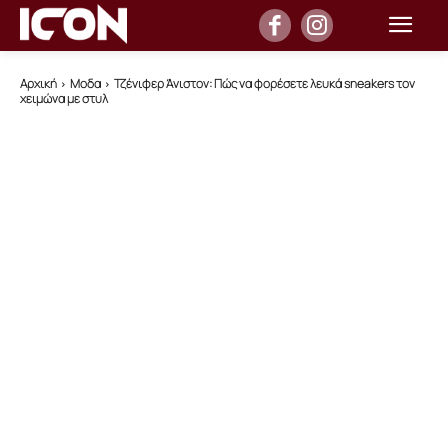
Αρχική
Μοδα
Τζένιφερ Άνιστον: Πώς να φορέσετε λευκά sneakers τον
χειμώνα με στυλ