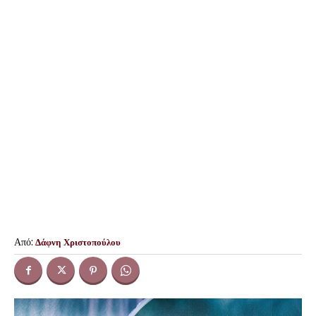
Από:
Δάφνη Χριστοπούλου