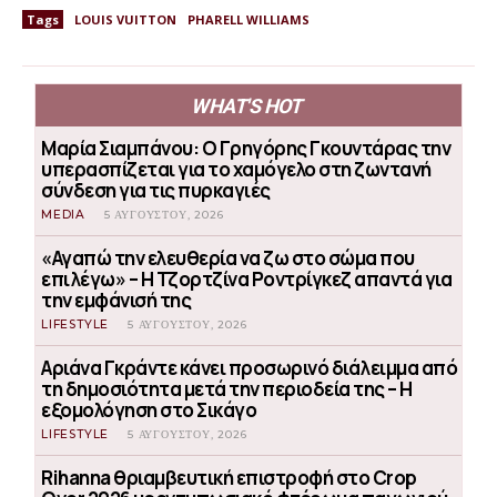
Tags
LOUIS VUITTON
PHARELL WILLIAMS
WHAT'S HOT
Μαρία Σιαμπάνου: Ο Γρηγόρης Γκουντάρας την
υπερασπίζεται για το χαμόγελο στη ζωντανή
σύνδεση για τις πυρκαγιές
MEDIA
5 ΑΥΓΟΎΣΤΟΥ, 2026
«Αγαπώ την ελευθερία να ζω στο σώμα που
επιλέγω» – Η Τζορτζίνα Ροντρίγκεζ απαντά για
την εμφάνισή της
LIFESTYLE
5 ΑΥΓΟΎΣΤΟΥ, 2026
Αριάνα Γκράντε κάνει προσωρινό διάλειμμα από
τη δημοσιότητα μετά την περιοδεία της – Η
εξομολόγηση στο Σικάγο
LIFESTYLE
5 ΑΥΓΟΎΣΤΟΥ, 2026
Rihanna θριαμβευτική επιστροφή στο Crop