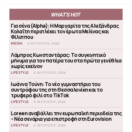
WHAT'S HOT
Για σένα (Alpha): Η Μαργαρίτα της Αλεξάνδρας
Κολαΐτη περιπλέκει τον έρωτα Μελίνας και
Φίλιππου
MEDIA
6 ΑΥΓΟΎΣΤΟΥ, 2026
Λάμπρος Κωνσταντάρας: Το συγκινητικό
μήνυμα για τον πατέρα του στα πρώτα γενέθλια
χωρίς εκείνον
LIFESTYLE
6 ΑΥΓΟΎΣΤΟΥ, 2026
Ιωάννα Τούνη: Το νέο γυμναστήριο του
συντρόφου της στη Θεσσαλονίκη και το
τρυφερό φιλί στο TikTok
LIFESTYLE
6 ΑΥΓΟΎΣΤΟΥ, 2026
Loreen αναβάλλει την ευρωπαϊκή περιοδεία της
– Νέα σενάρια για επιστροφή στη Eurovision
LIFESTYLE
6 ΑΥΓΟΎΣΤΟΥ, 2026