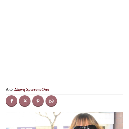
Από:
Δάφνη Χριστοπούλου