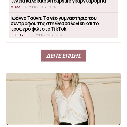
τέλεια καλοκαιρινή capsule γκαρνταρόμπα
ΜΟΔΑ
6 ΑΥΓΟΎΣΤΟΥ, 2026
Ιωάννα Τούνη: Το νέο γυμναστήριο του
συντρόφου της στη Θεσσαλονίκη και το
τρυφερό φιλί στο TikTok
LIFESTYLE
6 ΑΥΓΟΎΣΤΟΥ, 2026
ΔΕΙΤΕ ΕΠΙΣΗΣ