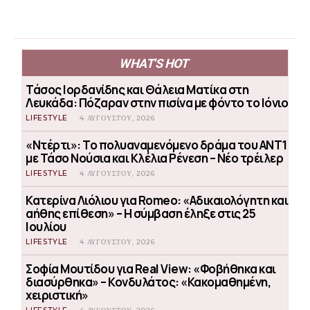
WHAT'S HOT
Τάσος Ιορδανίδης και Θάλεια Ματίκα στη
Λευκάδα: Πόζαραν στην πισίνα με φόντο το Ιόνιο
LIFESTYLE
4 ΑΥΓΟΎΣΤΟΥ, 2026
«Ντέρτι»: Το πολυαναμενόμενο δράμα του ΑΝΤ1
με Τάσο Νούσια και Κλέλια Ρένεση – Νέο τρέιλερ
LIFESTYLE
4 ΑΥΓΟΎΣΤΟΥ, 2026
Κατερίνα Λιόλιου για Romeo: «Αδικαιολόγητη και
αήθης επίθεση» – Η σύμβαση έληξε στις 25
Ιουλίου
LIFESTYLE
4 ΑΥΓΟΎΣΤΟΥ, 2026
Σοφία Μουτίδου για Real View: «Φοβήθηκα και
διασύρθηκα» – Κονδυλάτος: «Κακομαθημένη,
χειριστική»