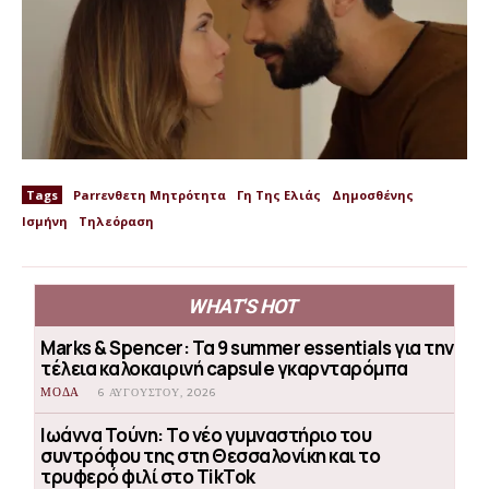
Tags
Parrενθετη Μητρότητα
Γη Της Ελιάς
Δημοσθένης
Ισμήνη
Τηλεόραση
WHAT'S HOT
Marks & Spencer: Τα 9 summer essentials για την
τέλεια καλοκαιρινή capsule γκαρνταρόμπα
ΜΟΔΑ
6 ΑΥΓΟΎΣΤΟΥ, 2026
Ιωάννα Τούνη: Το νέο γυμναστήριο του
συντρόφου της στη Θεσσαλονίκη και το
τρυφερό φιλί στο TikTok