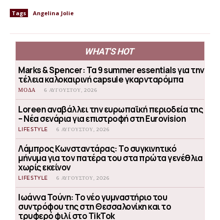
Tags
Angelina Jolie
WHAT'S HOT
Marks & Spencer: Τα 9 summer essentials για την
τέλεια καλοκαιρινή capsule γκαρνταρόμπα
ΜΟΔΑ
6 ΑΥΓΟΎΣΤΟΥ, 2026
Loreen αναβάλλει την ευρωπαϊκή περιοδεία της
– Νέα σενάρια για επιστροφή στη Eurovision
LIFESTYLE
6 ΑΥΓΟΎΣΤΟΥ, 2026
Λάμπρος Κωνσταντάρας: Το συγκινητικό
μήνυμα για τον πατέρα του στα πρώτα γενέθλια
χωρίς εκείνον
LIFESTYLE
6 ΑΥΓΟΎΣΤΟΥ, 2026
Ιωάννα Τούνη: Το νέο γυμναστήριο του
συντρόφου της στη Θεσσαλονίκη και το
τρυφερό φιλί στο TikTok