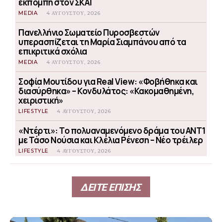
εκπομπή στον ΣΚΑΪ
MEDIA
4 ΑΥΓΟΎΣΤΟΥ, 2026
Πανελλήνιο Σωματείο Πυροσβεστών
υπερασπίζεται τη Μαρία Σιαμπάνου από τα
επικριτικά σχόλια
MEDIA
4 ΑΥΓΟΎΣΤΟΥ, 2026
Σοφία Μουτίδου για Real View: «Φοβήθηκα και
διασύρθηκα» – Κονδυλάτος: «Κακομαθημένη,
χειριστική»
LIFESTYLE
4 ΑΥΓΟΎΣΤΟΥ, 2026
«Ντέρτι»: Το πολυαναμενόμενο δράμα του ΑΝΤ1
με Τάσο Νούσια και Κλέλια Ρένεση – Νέο τρέιλερ
LIFESTYLE
4 ΑΥΓΟΎΣΤΟΥ, 2026
ΔΕΙΤΕ ΕΠΙΣΗΣ