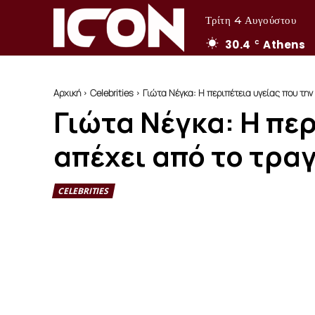
Τρίτη 4 Αυγούστου
30.4
Athens
C
Αρχική
Celebrities
Γιώτα Νέγκα: Η περιπέτεια υγείας που την 
Γιώτα Νέγκα: Η περ
απέχει από το τρα
CELEBRITIES