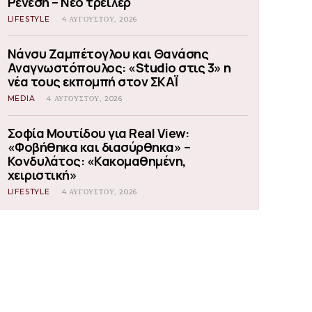
Ρένεση – Νέο τρέιλερ
LIFESTYLE
4 ΑΥΓΟΎΣΤΟΥ, 2026
Νάνσυ Ζαμπέτογλου και Θανάσης
Αναγνωστόπουλος: «Studio στις 3» η
νέα τους εκπομπή στον ΣΚΑΪ
MEDIA
4 ΑΥΓΟΎΣΤΟΥ, 2026
Σοφία Μουτίδου για Real View:
«Φοβήθηκα και διασύρθηκα» –
Κονδυλάτος: «Κακομαθημένη,
χειριστική»
LIFESTYLE
4 ΑΥΓΟΎΣΤΟΥ, 2026