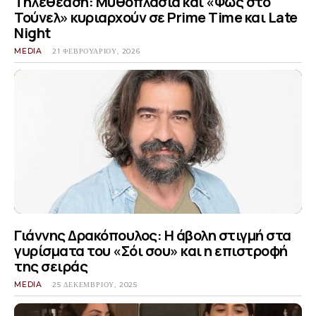
Τηλεθέαση: Μυθοπλασία και «Φως στο
Τούνελ» κυριαρχούν σε Prime Time και Late
Night
MEDIA
21 ΦΕΒΡΟΥΑΡΊΟΥ, 2026
Γιάννης Δρακόπουλος: Η άβολη στιγμή στα
γυρίσματα του «Σόι σου» και η επιστροφή
της σειράς
MEDIA
25 ΔΕΚΕΜΒΡΊΟΥ, 2025