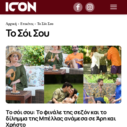
Αρχική
Ετικέτες
Το Σόι Σου
Το Σόι Σου
Το σόι σου: Το φινάλε της σεζόν και το
δίλημμα της Μπέλλας ανάμεσα σε Άρη και
Χρήστο