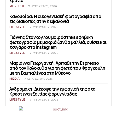
χρόνια
ΜΟΥΣΙΚΗ
7 ΑΥΓΟΎΣΤΟΥ, 2026
Καλομοίρα: Η οικογενειακή φωτογραφία από
τις διακοπές στην Κεφαλονιά
LIFESTYLE
7 ΑΥΓΟΎΣΤΟΥ, 2026
Γιάννης Στάνκογλου μοιράστηκε εφηβική
φωτογραφία με μακριά ξανθά μαλλιά, ουίσκι και
τσιγάρο στο Instagram
LIFESTYLE
7 ΑΥΓΟΎΣΤΟΥ, 2026
Μαριάννα Γεωργαντή: Άρπαξε την Espresso
από τον Κολοκυθά για τη φωτό του Φραγκούλη
με τη Σαμπαλένκα στη Μύκονο
MEDIA
7 ΑΥΓΟΎΣΤΟΥ, 2026
Ανδρομάχη: Διέκοψε την εμφάνισή της στα
Κρέστενα εξαιτίας φαρυγγίτιδας
LIFESTYLE
7 ΑΥΓΟΎΣΤΟΥ, 2026