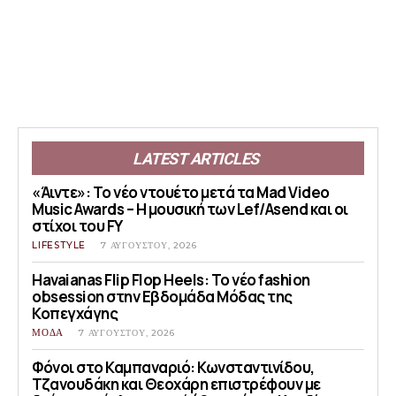
LATEST ARTICLES
«Άιντε»: Το νέο ντουέτο μετά τα Mad Video
Music Awards – Η μουσική των Lef/Asend και οι
στίχοι του FY
LIFESTYLE
7 ΑΥΓΟΎΣΤΟΥ, 2026
Havaianas Flip Flop Heels: Το νέο fashion
obsession στην Εβδομάδα Μόδας της
Κοπεγχάγης
ΜΟΔΑ
7 ΑΥΓΟΎΣΤΟΥ, 2026
Φόνοι στο Καμπαναριό: Κωνσταντινίδου,
Τζανουδάκη και Θεοχάρη επιστρέφουν με