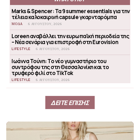
Marks & Spencer: Τα 9 summer essentials για την
τέλεια καλοκαιρινή capsule γκαρνταρόμπα
ΜΟΔΑ
6 ΑΥΓΟΎΣΤΟΥ, 2026
Loreen αναβάλλει την ευρωπαϊκή περιοδεία της
– Νέα σενάρια για επιστροφή στη Eurovision
LIFESTYLE
6 ΑΥΓΟΎΣΤΟΥ, 2026
Ιωάννα Τούνη: Το νέο γυμναστήριο του
συντρόφου της στη Θεσσαλονίκη και το
τρυφερό φιλί στο TikTok
LIFESTYLE
6 ΑΥΓΟΎΣΤΟΥ, 2026
ΔΕΙΤΕ ΕΠΙΣΗΣ