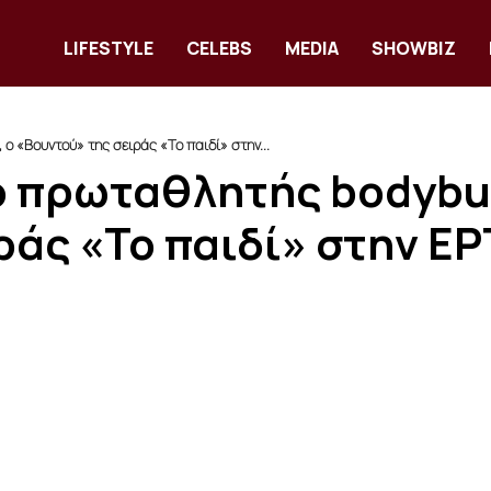
LIFESTYLE
CELEBS
MEDIA
SHOWBIZ
ο «Βουντού» της σειράς «Το παιδί» στην...
ό πρωταθλητής bodybui
ράς «Το παιδί» στην ΕΡ