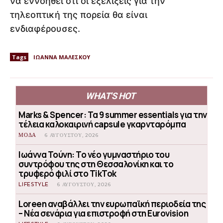
να εννοηθεί ότι οι εξελίξεις για την
τηλεοπτική της πορεία θα είναι
ενδιαφέρουσες.
Tags
ΙΩΑΝΝΑ ΜΑΛΕΣΚΟΥ
WHAT'S HOT
Marks & Spencer: Τα 9 summer essentials για την
τέλεια καλοκαιρινή capsule γκαρνταρόμπα
ΜΟΔΑ
6 ΑΥΓΟΎΣΤΟΥ, 2026
Ιωάννα Τούνη: Το νέο γυμναστήριο του
συντρόφου της στη Θεσσαλονίκη και το
τρυφερό φιλί στο TikTok
LIFESTYLE
6 ΑΥΓΟΎΣΤΟΥ, 2026
Loreen αναβάλλει την ευρωπαϊκή περιοδεία της
– Νέα σενάρια για επιστροφή στη Eurovision