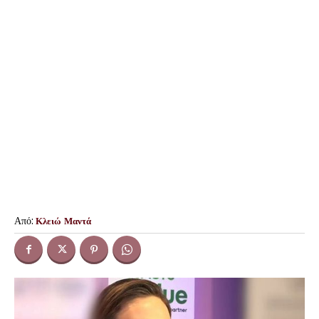
Από:
Κλειώ Μαντά