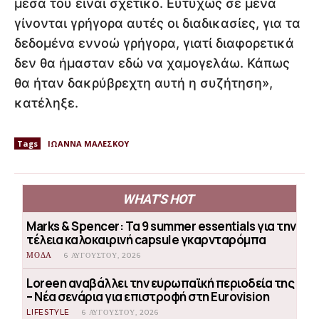
μέσα του είναι σχετικό. Ευτυχώς σε μένα
γίνονται γρήγορα αυτές οι διαδικασίες, για τα
δεδομένα εννοώ γρήγορα, γιατί διαφορετικά
δεν θα ήμασταν εδώ να χαμογελάω. Κάπως
θα ήταν δακρύβρεχτη αυτή η συζήτηση»,
κατέληξε.
Tags
ΙΩΑΝΝΑ ΜΑΛΕΣΚΟΥ
WHAT'S HOT
Marks & Spencer: Τα 9 summer essentials για την
τέλεια καλοκαιρινή capsule γκαρνταρόμπα
ΜΟΔΑ
6 ΑΥΓΟΎΣΤΟΥ, 2026
Loreen αναβάλλει την ευρωπαϊκή περιοδεία της
– Νέα σενάρια για επιστροφή στη Eurovision
LIFESTYLE
6 ΑΥΓΟΎΣΤΟΥ, 2026