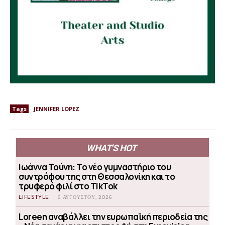
Tags
JENNIFER LOPEZ
WHAT'S HOT
Ιωάννα Τούνη: Το νέο γυμναστήριο του
συντρόφου της στη Θεσσαλονίκη και το
τρυφερό φιλί στο TikTok
LIFESTYLE
6 ΑΥΓΟΎΣΤΟΥ, 2026
Loreen αναβάλλει την ευρωπαϊκή περιοδεία της