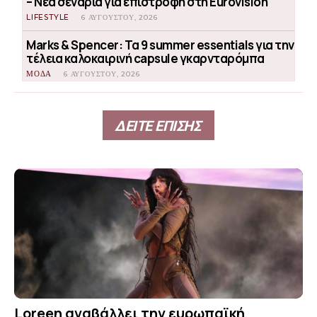
– Νέα σενάρια για επιστροφή στη Eurovision
LIFESTYLE
6 ΑΥΓΟΎΣΤΟΥ, 2026
Marks & Spencer: Τα 9 summer essentials για την
τέλεια καλοκαιρινή capsule γκαρνταρόμπα
ΜΟΔΑ
6 ΑΥΓΟΎΣΤΟΥ, 2026
ΔΕΙΤΕ ΕΠΙΣΗΣ
Loreen αναβάλλει την ευρωπαϊκή