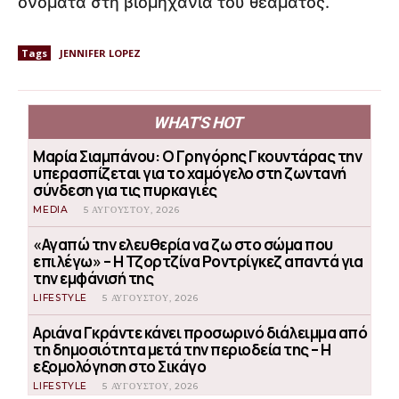
ονόματα στη βιομηχανία του θεάματος.
Tags
JENNIFER LOPEZ
WHAT'S HOT
Μαρία Σιαμπάνου: Ο Γρηγόρης Γκουντάρας την
υπερασπίζεται για το χαμόγελο στη ζωντανή
σύνδεση για τις πυρκαγιές
MEDIA
5 ΑΥΓΟΎΣΤΟΥ, 2026
«Αγαπώ την ελευθερία να ζω στο σώμα που
επιλέγω» – Η Τζορτζίνα Ροντρίγκεζ απαντά για
την εμφάνισή της
LIFESTYLE
5 ΑΥΓΟΎΣΤΟΥ, 2026
Αριάνα Γκράντε κάνει προσωρινό διάλειμμα από
τη δημοσιότητα μετά την περιοδεία της – Η
εξομολόγηση στο Σικάγο
LIFESTYLE
5 ΑΥΓΟΎΣΤΟΥ, 2026