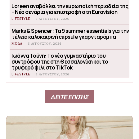
Loreen αναβάλλει την ευρωπαϊκή περιοδεία της
– Νέα σενάρια για επιστροφή στη Eurovision
LIFESTYLE
6 ΑΥΓΟΎΣΤΟΥ, 2026
Marks & Spencer: Τα 9 summer essentials για την
τέλεια καλοκαιρινή capsule γκαρνταρόμπα
ΜΟΔΑ
6 ΑΥΓΟΎΣΤΟΥ, 2026
Ιωάννα Τούνη: Το νέο γυμναστήριο του
συντρόφου της στη Θεσσαλονίκη και το
τρυφερό φιλί στο TikTok
LIFESTYLE
6 ΑΥΓΟΎΣΤΟΥ, 2026
ΔΕΙΤΕ ΕΠΙΣΗΣ