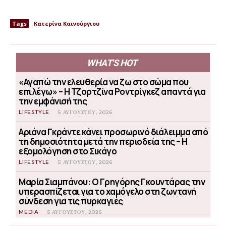
Tags
Κατερίνα Καινούργιου
WHAT'S HOT
«Αγαπώ την ελευθερία να ζω στο σώμα που
επιλέγω» – Η Τζορτζίνα Ροντρίγκεζ απαντά για
την εμφάνισή της
LIFESTYLE
5 ΑΥΓΟΎΣΤΟΥ, 2026
Αριάνα Γκράντε κάνει προσωρινό διάλειμμα από
τη δημοσιότητα μετά την περιοδεία της – Η
εξομολόγηση στο Σικάγο
LIFESTYLE
5 ΑΥΓΟΎΣΤΟΥ, 2026
Μαρία Σιαμπάνου: Ο Γρηγόρης Γκουντάρας την
υπερασπίζεται για το χαμόγελο στη ζωντανή
σύνδεση για τις πυρκαγιές
MEDIA
5 ΑΥΓΟΎΣΤΟΥ, 2026