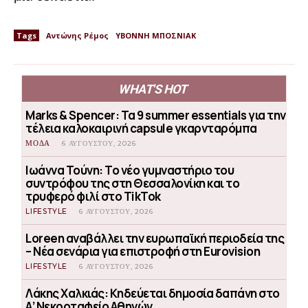
Tags
Αντώνης Ρέμος
ΥΒΟΝΝΗ ΜΠΟΣΝΙΑΚ
WHAT'S HOT
Marks & Spencer: Τα 9 summer essentials για την
τέλεια καλοκαιρινή capsule γκαρνταρόμπα
ΜΟΔΑ
6 ΑΥΓΟΎΣΤΟΥ, 2026
Ιωάννα Τούνη: Το νέο γυμναστήριο του
συντρόφου της στη Θεσσαλονίκη και το
τρυφερό φιλί στο TikTok
LIFESTYLE
6 ΑΥΓΟΎΣΤΟΥ, 2026
Loreen αναβάλλει την ευρωπαϊκή περιοδεία της
– Νέα σενάρια για επιστροφή στη Eurovision
LIFESTYLE
6 ΑΥΓΟΎΣΤΟΥ, 2026
Λάκης Χαλκιάς: Κηδεύεται δημοσία δαπάνη στο
Α’ Νεκροταφείο Αθηνών