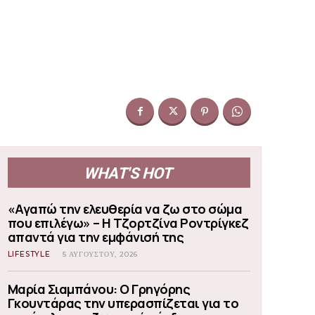
WHAT'S HOT
«Αγαπώ την ελευθερία να ζω στο σώμα
που επιλέγω» – Η Τζορτζίνα Ροντρίγκεζ
απαντά για την εμφάνισή της
LIFESTYLE
5 ΑΥΓΟΎΣΤΟΥ, 2026
Μαρία Σιαμπάνου: Ο Γρηγόρης
Γκουντάρας την υπερασπίζεται για το