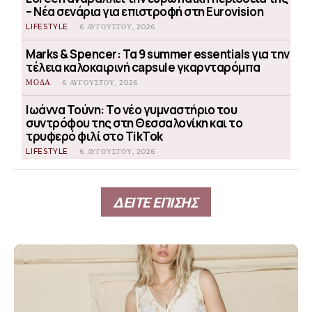
– Νέα σενάρια για επιστροφή στη Eurovision
LIFESTYLE
6 ΑΥΓΟΎΣΤΟΥ, 2026
Marks & Spencer: Τα 9 summer essentials για την
τέλεια καλοκαιρινή capsule γκαρνταρόμπα
ΜΟΔΑ
6 ΑΥΓΟΎΣΤΟΥ, 2026
Ιωάννα Τούνη: Το νέο γυμναστήριο του
συντρόφου της στη Θεσσαλονίκη και το
τρυφερό φιλί στο TikTok
LIFESTYLE
6 ΑΥΓΟΎΣΤΟΥ, 2026
ΔΕΙΤΕ ΕΠΙΣΗΣ