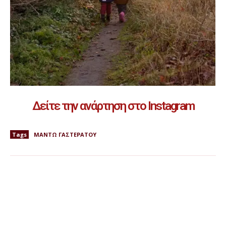
Δείτε την ανάρτηση στο Instagram
Tags
ΜΑΝΤΩ ΓΑΣΤΕΡΑΤΟΥ
WHAT'S HOT
Marks & Spencer: Τα 9 summer essentials για την
τέλεια καλοκαιρινή capsule γκαρνταρόμπα
ΜΟΔΑ
6 ΑΥΓΟΎΣΤΟΥ, 2026