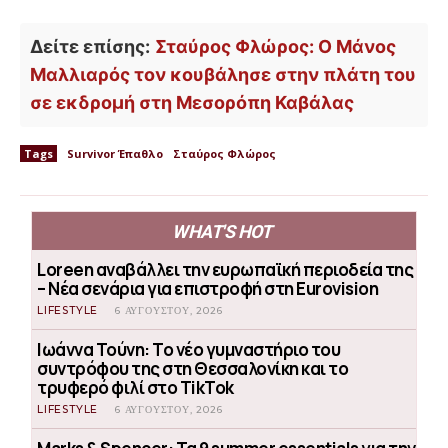
Δείτε επίσης:
Σταύρος Φλώρος: Ο Μάνος
Μαλλιαρός τον κουβάλησε στην πλάτη του
σε εκδρομή στη Μεσορόπη Καβάλας
Tags
Survivor Έπαθλο
Σταύρος Φλώρος
WHAT'S HOT
Loreen αναβάλλει την ευρωπαϊκή περιοδεία της
– Νέα σενάρια για επιστροφή στη Eurovision
LIFESTYLE
6 ΑΥΓΟΎΣΤΟΥ, 2026
Ιωάννα Τούνη: Το νέο γυμναστήριο του
συντρόφου της στη Θεσσαλονίκη και το
τρυφερό φιλί στο TikTok
LIFESTYLE
6 ΑΥΓΟΎΣΤΟΥ, 2026