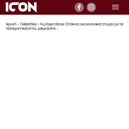
Αρχική
Celebrities
Κιμ Καρντάσιαν: Σπάνιες οικογενειακές στιγμές με τα
τέσσερα παιδιά της, μακριά από...