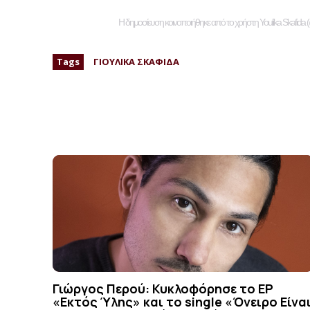
Η δημοσίευση κοινοποιήθηκε από το χρήστη Youlika Skafida (
Tags
ΓΙΟΥΛΙΚΑ ΣΚΑΦΙΔΑ
Γιώργος Περού: Κυκλοφόρησε το EP
«Εκτός Ύλης» και το single «Όνειρο Είνα