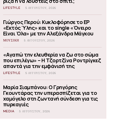
ρίζα ή να λουστείς στο σπίτι;
LIFESTYLE
5 ΑΥΓΟΎΣΤΟΥ, 2026
Γιώργος Περού: Κυκλοφόρησε το EP
«Εκτός Ύλης» και το single «Όνειρο
Είναι Όλα» με την Αλεξάνδρα Μάγκου
ΜΟΥΣΙΚΗ
5 ΑΥΓΟΎΣΤΟΥ, 2026
«Αγαπώ την ελευθερία να ζω στο σώμα
που επιλέγω» – Η Τζορτζίνα Ροντρίγκεζ
απαντά για την εμφάνισή της
LIFESTYLE
5 ΑΥΓΟΎΣΤΟΥ, 2026
Μαρία Σιαμπάνου: Ο Γρηγόρης
Γκουντάρας την υπερασπίζεται για το
χαμόγελο στη ζωντανή σύνδεση για τις
πυρκαγιές
MEDIA
5 ΑΥΓΟΎΣΤΟΥ, 2026