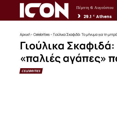
Πέμπτη 6 Αυγούστου
29.1
Athens
C
Αρχική
Celebrities
Γιούλικα Σκαφιδά: Το μήνυμα για τη μητρό
Γιούλικα Σκαφιδά: 
«παλιές αγάπες» π
CELEBRITIES