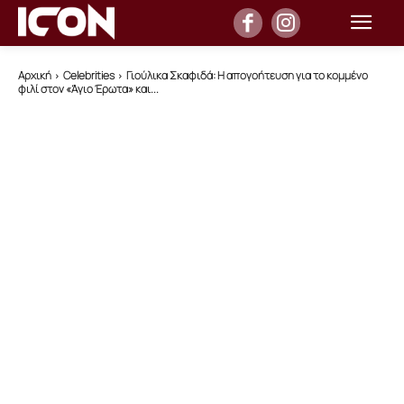
Αρχική
Celebrities
Γιούλικα Σκαφιδά: Η απογοήτευση για το κομμένο
φιλί στον «Άγιο Έρωτα» και...