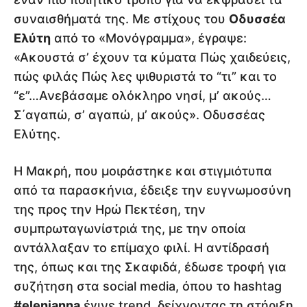
συναισθήματά της. Με στίχους του
Οδυσσέα
Ελύτη
από το «Μονόγραμμα», έγραψε:
«Ακουστά σ’ έχουν τα κύματα Πώς χαιδεύεις,
πώς φιλάς Πώς λες ψιθυριστά το “τι” και το
“ε”…Ανεβάσαμε ολόκληρο νησί, μ’ ακούς…
Σ΄αγαπώ, σ’ αγαπώ, μ’ ακούς». Οδυσσέας
Ελύτης.
Η Μακρή, που μοιράστηκε και στιγμιότυπα
από τα παρασκήνια, έδειξε την ευγνωμοσύνη
της προς την Ηρώ Πεκτέση, την
συμπρωταγωνίστριά της, με την οποία
αντάλλαξαν το επίμαχο φιλί. Η αντίδρασή
της, όπως και της Σκαφιδά, έδωσε τροφή για
συζήτηση στα social media, όπου το hashtag
#elenianna
έγινε trend, δείχνοντας τη στήριξη