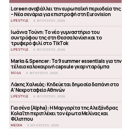
Loreen αναβάλλει την ευρωπαϊκή περιοδεία της
– Νέα σενάρια για επιστροφή στη Eurovision
LIFESTYLE
6 ΑΥΓΟΎΣΤΟΥ, 2026
Ιωάννα Τούνη: Το νέο γυμναστήριο του
συντρόφου της στη Θεσσαλονίκη και το
τρυφερό φιλί στο TikTok
LIFESTYLE
6 ΑΥΓΟΎΣΤΟΥ, 2026
Marks & Spencer: Τα 9 summer essentials για την
τέλεια καλοκαιρινή capsule γκαρνταρόμπα
ΜΟΔΑ
6 ΑΥΓΟΎΣΤΟΥ, 2026
Λάκης Χαλκιάς: Κηδεύεται δημοσία δαπάνη στο
Α’ Νεκροταφείο Αθηνών
LIFESTYLE
6 ΑΥΓΟΎΣΤΟΥ, 2026
Για σένα (Alpha): Η Μαργαρίτα της Αλεξάνδρας
Κολαΐτη περιπλέκει τον έρωτα Μελίνας και
Φίλιππου
MEDIA
6 ΑΥΓΟΎΣΤΟΥ, 2026