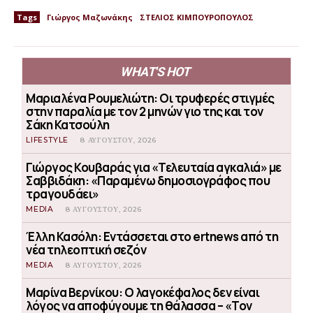
Tags
Γιώργος Μαζωνάκης
ΣΤΕΛΙΟΣ ΚΙΜΠΟΥΡΟΠΟΥΛΟΣ
WHAT'S HOT
Μαριαλένα Ρουμελιώτη: Οι τρυφερές στιγμές
στην παραλία με τον 2 μηνών γιο της και τον
Σάκη Κατσούλη
LIFESTYLE
8 ΑΥΓΟΎΣΤΟΥ, 2026
Γιώργος Κουβαράς για «Τελευταία αγκαλιά» με
Σαββιδάκη: «Παραμένω δημοσιογράφος που
τραγουδάει»
MEDIA
8 ΑΥΓΟΎΣΤΟΥ, 2026
Έλλη Κασόλη: Εντάσσεται στο ertnews από τη
νέα τηλεοπτική σεζόν
MEDIA
8 ΑΥΓΟΎΣΤΟΥ, 2026
Μαρίνα Βερνίκου: Ο λαγοκέφαλος δεν είναι
λόγος να αποφύγουμε τη θάλασσα – «Τον