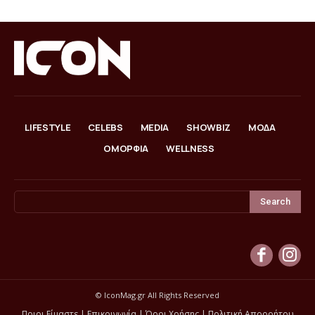
LIFESTYLE
CELEBS
MEDIA
SHOWBIZ
ΜΟΔΑ
ΟΜΟΡΦΙΑ
WELLNESS
Search
© IconMag.gr All Rights Reserved
Ποιοι Είμαστε
|
Επικοινωνία
|
Όροι Χρήσης
|
Πολιτική Απορρήτου