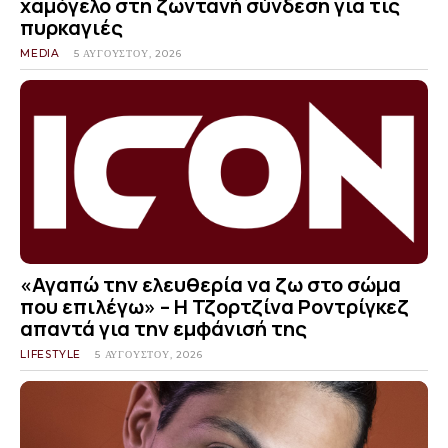
χαμόγελο στη ζωντανή σύνδεση για τις
πυρκαγιές
MEDIA
5 ΑΥΓΟΎΣΤΟΥ, 2026
«Αγαπώ την ελευθερία να ζω στο σώμα
που επιλέγω» – Η Τζορτζίνα Ροντρίγκεζ
απαντά για την εμφάνισή της
LIFESTYLE
5 ΑΥΓΟΎΣΤΟΥ, 2026