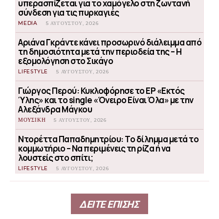
υπερασπίζεται για το χαμόγελο στη ζωντανή
σύνδεση για τις πυρκαγιές
MEDIA
5 ΑΥΓΟΎΣΤΟΥ, 2026
Αριάνα Γκράντε κάνει προσωρινό διάλειμμα από
τη δημοσιότητα μετά την περιοδεία της – Η
εξομολόγηση στο Σικάγο
LIFESTYLE
5 ΑΥΓΟΎΣΤΟΥ, 2026
Γιώργος Περού: Κυκλοφόρησε το EP «Εκτός
Ύλης» και το single «Όνειρο Είναι Όλα» με την
Αλεξάνδρα Μάγκου
ΜΟΥΣΙΚΗ
5 ΑΥΓΟΎΣΤΟΥ, 2026
Ντορέττα Παπαδημητρίου: Το δίλημμα μετά το
κομμωτήριο – Να περιμένεις τη ρίζα ή να
λουστείς στο σπίτι;
LIFESTYLE
5 ΑΥΓΟΎΣΤΟΥ, 2026
ΔΕΙΤΕ ΕΠΙΣΗΣ