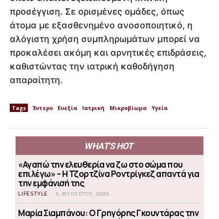
προσέγγιση. Σε ορισμένες ομάδες, όπως
άτομα με εξασθενημένο ανοσοποιητικό, η
αλόγιστη χρήση συμπληρωμάτων μπορεί να
προκαλέσει ακόμη και αρνητικές επιδράσεις,
καθιστώντας την ιατρική καθοδήγηση
απαραίτητη.
Tags
Έντερο
Ευεξία
Ιατρική
Μικροβίωμα
Υγεία
WHAT'S HOT
«Αγαπώ την ελευθερία να ζω στο σώμα που
επιλέγω» – Η Τζορτζίνα Ροντρίγκεζ απαντά για
την εμφάνισή της
LIFESTYLE
5 ΑΥΓΟΎΣΤΟΥ, 2026
Μαρία Σιαμπάνου: Ο Γρηγόρης Γκουντάρας την