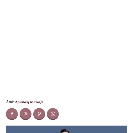
Από:
Αριάδνη Μεταξά