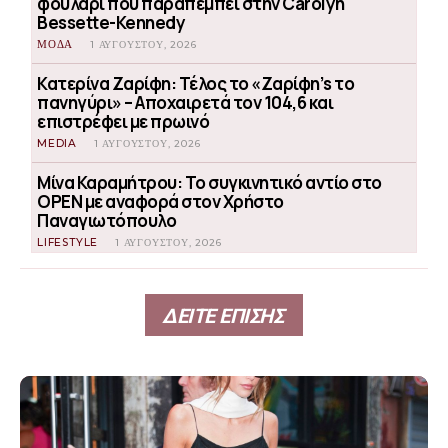
φουλάρι που παραπέμπει στην Carolyn
Bessette-Kennedy
ΜΟΔΑ
1 ΑΥΓΟΎΣΤΟΥ, 2026
Κατερίνα Ζαρίφη: Τέλος το «Ζαρίφη’s το
πανηγύρι» – Αποχαιρετά τον 104,6 και
επιστρέφει με πρωινό
MEDIA
1 ΑΥΓΟΎΣΤΟΥ, 2026
Μίνα Καραμήτρου: Το συγκινητικό αντίο στο
OPEN με αναφορά στον Χρήστο
Παναγιωτόπουλο
LIFESTYLE
1 ΑΥΓΟΎΣΤΟΥ, 2026
ΔΕΙΤΕ ΕΠΙΣΗΣ