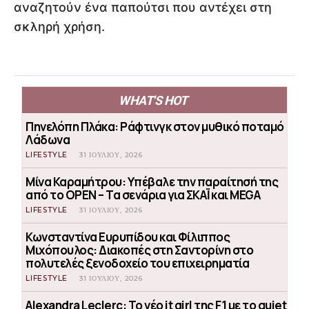
αναζητούν ένα παπούτσι που αντέχει στη
σκληρή χρήση.
WHAT'S HOT
Πηνελόπη Πλάκα: Ράφτινγκ στον μυθικό ποταμό
Λάδωνα
LIFESTYLE
31 ΙΟΥΛΊΟΥ, 2026
Μίνα Καραμήτρου: Υπέβαλε την παραίτησή της
από το OPEN – Τα σενάρια για ΣΚΑΪ και MEGA
LIFESTYLE
31 ΙΟΥΛΊΟΥ, 2026
Κωνσταντίνα Ευρυπίδου και Φίλιππος
Μιχόπουλος: Διακοπές στη Σαντορίνη στο
πολυτελές ξενοδοχείο του επιχειρηματία
LIFESTYLE
31 ΙΟΥΛΊΟΥ, 2026
Alexandra Leclerc: Το νέο it girl της F1 με το quiet