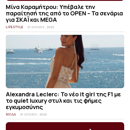
Μίνα Καραμήτρου: Υπέβαλε την
παραίτησή της από το OPEN – Τα σενάρια
για ΣΚΑΪ και MEGA
LIFESTYLE
31 ΙΟΥΛΊΟΥ, 2026
Alexandra Leclerc: Το νέο it girl της F1 με
το quiet luxury στυλ και τις φήμες
εγκυμοσύνης
ΜΟΔΑ
31 ΙΟΥΛΊΟΥ, 2026