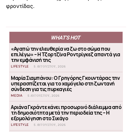
φροντίδας.
WHAT'S HOT
«Αγαπώ την ελευθερία να ζω στο σώμα που
επιλέγω» – Η Τζορτζίνα Ροντρίγκεζ απαντά για
την εμφάνισή της
LIFESTYLE
5 ΑΥΓΟΎΣΤΟΥ, 2026
Μαρία Σιαμπάνου: Ο Γρηγόρης Γκουντάρας την
υπερασπίζεται για το χαμόγελο στη ζωντανή
σύνδεση για τις πυρκαγιές
MEDIA
5 ΑΥΓΟΎΣΤΟΥ, 2026
Αριάνα Γκράντε κάνει προσωρινό διάλειμμα από
τη δημοσιότητα μετά την περιοδεία της – Η
εξομολόγηση στο Σικάγο
LIFESTYLE
5 ΑΥΓΟΎΣΤΟΥ, 2026