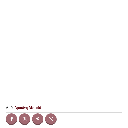
Από:
Αριάδνη Μεταξά